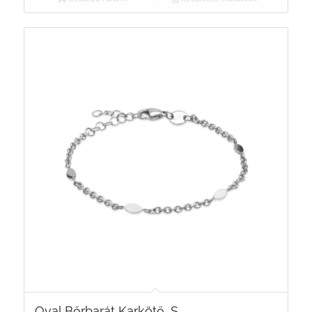
Oval Bőrbarát Karkötő, S