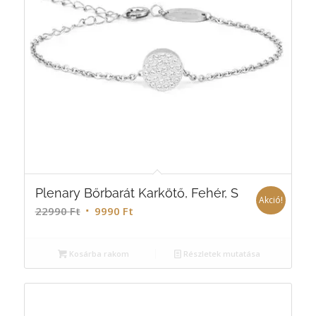
Plenary Bőrbarát Karkötő, Fehér, S
Akció!
22990
Ft
9990
Ft
Kosárba rakom
Részletek mutatása