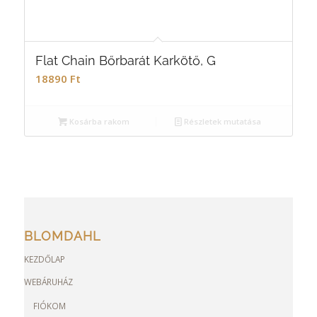
Flat Chain Bőrbarát Karkötő, G
18890
Ft
Kosárba rakom
Részletek mutatása
BLOMDAHL
KEZDŐLAP
WEBÁRUHÁZ
FIÓKOM