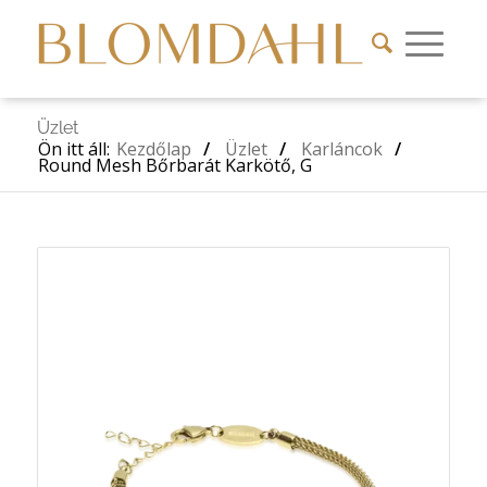
Üzlet
Ön itt áll:
Kezdőlap
/
Üzlet
/
Karláncok
/
Round Mesh Bőrbarát Karkötő, G