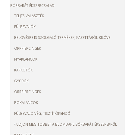
BŐRBARÁT ÉKSZERCSALÁD
TELJES VÁLASZTÉK
FÜLBEVALÓK
BELÖVÉSRE IS SZOLGÁLÓ TERMÉKEK, KAZETTÁBÓL KILŐVE
ORRPIERCINGEK
NYAKLÁNCOK
KARKÖTŐK
GYŰRŰK
ORRPIERCINGEK
BOKALÁNCOK
FÜLBEVALÓ VÉG, TISZTÍTÓKENDŐ
TUDJON MEG TÖBBET A BLOMDAHL BŐRBARÁT ÉKSZEREKRŐL
KATALÓGUS