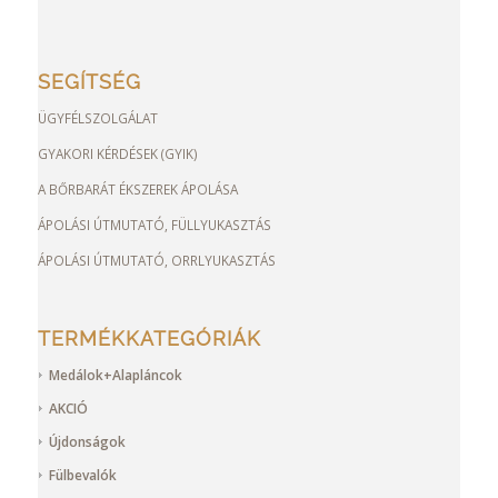
SEGÍTSÉG
ÜGYFÉLSZOLGÁLAT
GYAKORI KÉRDÉSEK (GYIK)
A BŐRBARÁT ÉKSZEREK ÁPOLÁSA
ÁPOLÁSI ÚTMUTATÓ, FÜLLYUKASZTÁS
ÁPOLÁSI ÚTMUTATÓ, ORRLYUKASZTÁS
TERMÉKKATEGÓRIÁK
Medálok+Alapláncok
AKCIÓ
Újdonságok
Fülbevalók