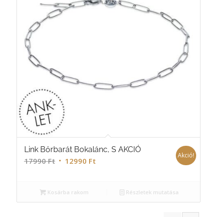
Link Bőrbarát Bokalánc, S AKCIÓ
Akció!
17990
Ft
12990
Ft
Kosárba rakom
Részletek mutatása