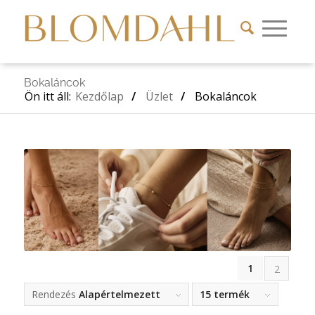
Bokaláncok
Ön itt áll:
Kezdőlap
/
Üzlet
/
Bokaláncok
1
2
Rendezés
Alapértelmezett
15 termék