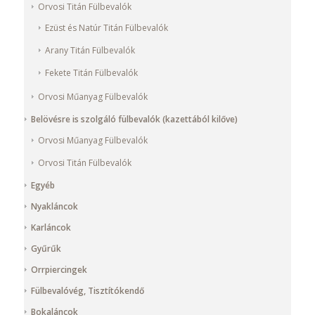
Orvosi Titán Fülbevalók
Ezüst és Natúr Titán Fülbevalók
Arany Titán Fülbevalók
Fekete Titán Fülbevalók
Orvosi Műanyag Fülbevalók
Belövésre is szolgáló fülbevalók (kazettából kilőve)
Orvosi Műanyag Fülbevalók
Orvosi Titán Fülbevalók
Egyéb
Nyakláncok
Karláncok
Gyűrűk
Orrpiercingek
Fülbevalóvég, Tisztítókendő
Bokaláncok