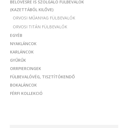
BELÖVÉSRE IS SZOLGÁLÓ FÜLBEVALÓK
(KAZETTÁBÓL KILŐVE)
ORVOSI MŰANYAG FÜLBEVALÓK
ORVOSI TITÁN FÜLBEVALÓK
EGYÉB
NYAKLÁNCOK
KARLÁNCOK
GYŰRŰK
ORRPIERCINGEK
FÜLBEVALÓVÉG, TISZTÍTÓKENDŐ
BOKALÁNCOK
FÉRFI KOLLEKCIÓ