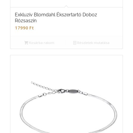
Exkluzív Blomdahl Ékszertartó Doboz
Rózsaszín
17990
Ft
Kosárba rakom
Részletek mutatása