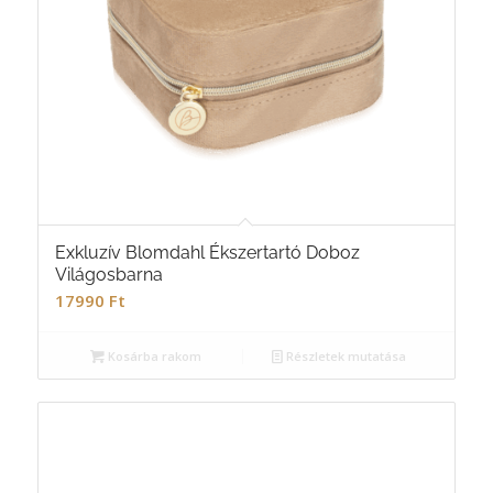
Exkluzív Blomdahl Ékszertartó Doboz
Világosbarna
17990
Ft
Kosárba rakom
Részletek mutatása