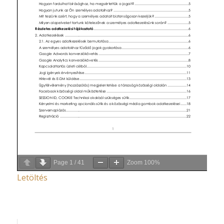
Page
1
/
41
Zoom
100%
Letöltés