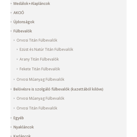
Medálok+Alapláncok
AKCIÓ
Újdonságok
Fülbevalók
Orvosi Titán Fülbevalók
Ezüst és Natúr Titán Fülbevalók
Arany Titán Fülbevalók
Fekete Titán Fülbevalók
Orvosi Műanyag Fülbevalók
Belövésre is szolgáló fülbevalók (kazettából kilőve)
Orvosi Műanyag Fülbevalók
Orvosi Titán Fülbevalók
Egyéb
Nyakláncok
Karláncok