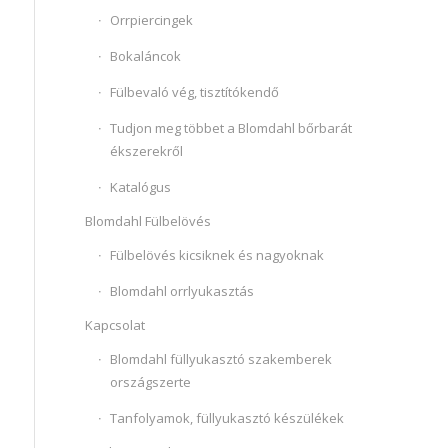
Orrpiercingek
Bokaláncok
Fülbevaló vég, tisztítókendő
Tudjon meg többet a Blomdahl bőrbarát
ékszerekről
Katalógus
Blomdahl Fülbelövés
Fülbelövés kicsiknek és nagyoknak
Blomdahl orrlyukasztás
Kapcsolat
Blomdahl füllyukasztó szakemberek
országszerte
Tanfolyamok, füllyukasztó készülékek