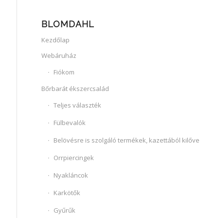
BLOMDAHL
Kezdőlap
Webáruház
Fiókom
Bőrbarát ékszercsalád
Teljes választék
Fülbevalók
Belövésre is szolgáló termékek, kazettából kilőve
Orrpiercingek
Nyakláncok
Karkötők
Gyűrűk