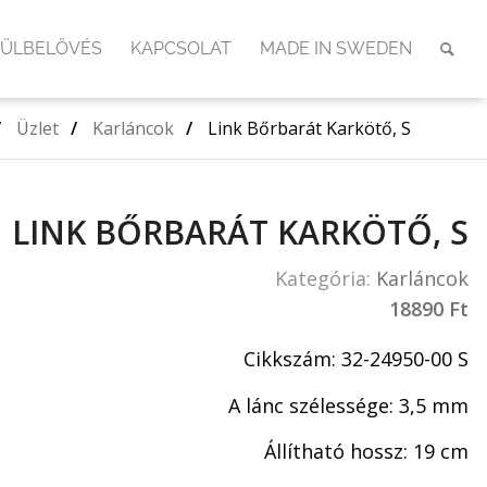
FÜLBELÖVÉS
KAPCSOLAT
MADE IN SWEDEN
/
Üzlet
/
Karláncok
/
Link Bőrbarát Karkötő, S
LINK BŐRBARÁT KARKÖTŐ, S
Kategória:
Karláncok
18890
Ft
Cikkszám: 32-24950-00 S
A lánc szélessége: 3,5 mm
Állítható hossz: 19 cm