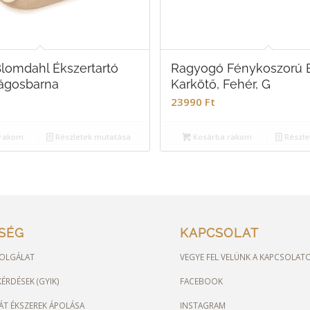
Blomdahl Ékszertartó
Ragyogó Fénykoszorú B
lágosbarna
Karkötő, Fehér, G
23990
Ft
rakom
Részletek mutatása
Kosárba rakom
Részle
TSÉG
KAPCSOLAT
OLGÁLAT
VEGYE FEL VELÜNK A KAPCSOLAT
ÉRDÉSEK (GYIK)
FACEBOOK
ÁT ÉKSZEREK ÁPOLÁSA
INSTAGRAM