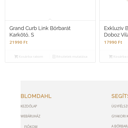
Grand Curb Link Bőrbarát
Exkluzív 
Karkötő, S
Doboz Vi
21990
Ft
17990
Ft
Kosárba rakom
Részletek mutatása
Kosárba 
BLOMDAHL
SEGÍ
KEZDŐLAP
ÜGYFÉLSZ
WEBÁRUHÁZ
GYAKORI K
A BŐRBAR
FIÓKOM