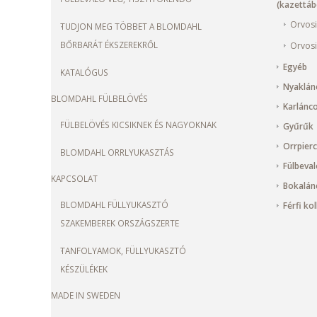
(kazettábó
Orvosi
TUDJON MEG TÖBBET A BLOMDAHL
BŐRBARÁT ÉKSZEREKRŐL
Orvosi
Egyéb
KATALÓGUS
Nyaklán
BLOMDAHL FÜLBELÖVÉS
Karlánc
FÜLBELÖVÉS KICSIKNEK ÉS NAGYOKNAK
Gyűrűk
Orrpier
BLOMDAHL ORRLYUKASZTÁS
Fülbeval
KAPCSOLAT
Bokalán
BLOMDAHL FÜLLYUKASZTÓ
Férfi ko
SZAKEMBEREK ORSZÁGSZERTE
TANFOLYAMOK, FÜLLYUKASZTÓ
KÉSZÜLÉKEK
MADE IN SWEDEN