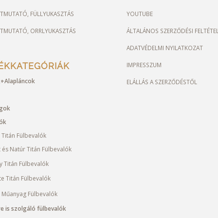
ÚTMUTATÓ, FÜLLYUKASZTÁS
YOUTUBE
ÚTMUTATÓ, ORRLYUKASZTÁS
ÁLTALÁNOS SZERZŐDÉSI FELTÉTE
ADATVÉDELMI NYILATKOZAT
ÉKKATEGÓRIÁK
IMPRESSZUM
+Alapláncok
ELÁLLÁS A SZERZŐDÉSTŐL
ágok
lók
 Titán Fülbevalók
t és Natúr Titán Fülbevalók
y Titán Fülbevalók
te Titán Fülbevalók
 Műanyag Fülbevalók
e is szolgáló fülbevalók