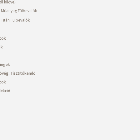
l kilőve)
 Műanyag Fülbevalók
 Titán Fülbevalók
cok
ok
cingek
óvég, Tisztítókendő
cok
llekció