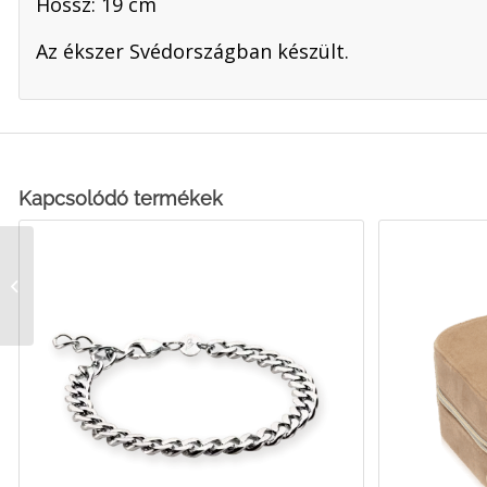
Hossz: 19 cm
Az ékszer Svédországban készült.
Kapcsolódó termékek
Link Bőrbarát Karkötő,
G