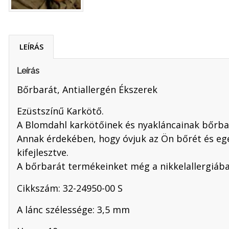
LEÍRÁS
Leírás
Bőrbarát, Antiallergén Ékszerek
Ezüstszínű Karkötő.
A Blomdahl karkötőinek és nyakláncainak bőrbar
Annak érdekében, hogy óvjuk az Ön bőrét és eg
kifejlesztve.
A bőrbarát termékeinket még a nikkelallergiában
Cikkszám: 32-24950-00 S
A lánc szélessége: 3,5 mm