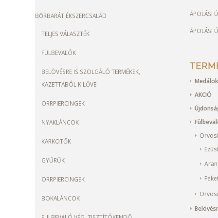
ÁPOLÁSI 
BŐRBARÁT ÉKSZERCSALÁD
ÁPOLÁSI 
TELJES VÁLASZTÉK
FÜLBEVALÓK
TERM
BELÖVÉSRE IS SZOLGÁLÓ TERMÉKEK,
Medálok
KAZETTÁBÓL KILŐVE
AKCIÓ
ORRPIERCINGEK
Újdons
Fülbeva
NYAKLÁNCOK
Orvosi
KARKÖTŐK
Ezüs
GYŰRŰK
Aran
Feke
ORRPIERCINGEK
Orvosi
BOKALÁNCOK
Belövésr
FÜLBEVALÓ VÉG, TISZTÍTÓKENDŐ