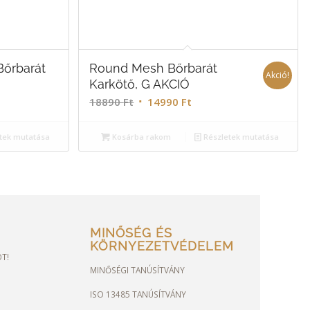
őrbarát
Round Mesh Bőrbarát
Akció!
Karkötő, G AKCIÓ
18890
Ft
14990
Ft
tek mutatása
Kosárba rakom
Részletek mutatása
MINŐSÉG ÉS
KÖRNYEZETVÉDELEM
OT!
MINŐSÉGI TANÚSÍTVÁNY
ISO 13485 TANÚSÍTVÁNY