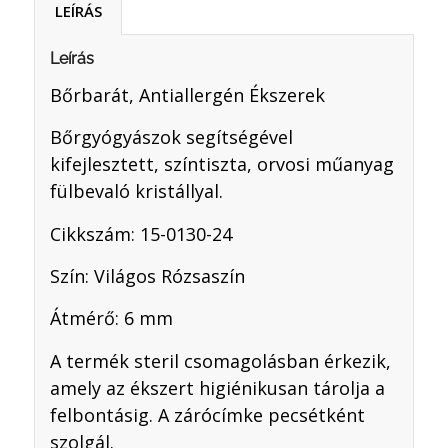
LEÍRÁS
Leírás
Bőrbarát, Antiallergén Ékszerek
Bőrgyógyászok segítségével
kifejlesztett, színtiszta, orvosi műanyag
fülbevaló kristállyal.
Cikkszám: 15-0130-24
Szín: Világos Rózsaszín
Átmérő: 6 mm
A termék steril csomagolásban érkezik,
amely az ékszert higiénikusan tárolja a
felbontásig. A zárócímke pecsétként
szolgál.