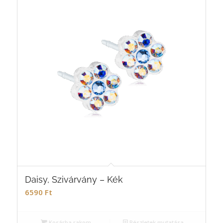
Daisy, Szivárvány – Kék
6590
Ft
Kosárba rakom
Részletek mutatása