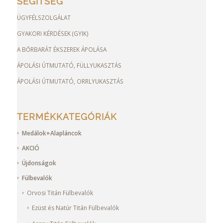
SEGÍTSÉG
ÜGYFÉLSZOLGÁLAT
GYAKORI KÉRDÉSEK (GYIK)
A BŐRBARÁT ÉKSZEREK ÁPOLÁSA
ÁPOLÁSI ÚTMUTATÓ, FÜLLYUKASZTÁS
ÁPOLÁSI ÚTMUTATÓ, ORRLYUKASZTÁS
TERMÉKKATEGÓRIÁK
Medálok+Alapláncok
AKCIÓ
Újdonságok
Fülbevalók
Orvosi Titán Fülbevalók
Ezüst és Natúr Titán Fülbevalók