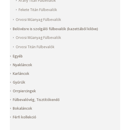
Arany Titán Fülbevalók
Fekete Titán Fülbevalók
Orvosi Műanyag Fülbevalók
Belövésre is szolgáló fülbevalók (kazettából kilőve)
Orvosi Műanyag Fülbevalók
Orvosi Titán Fülbevalók
Egyéb
Nyakláncok
Karláncok
Gyűrűk
Orrpiercingek
Fülbevalóvég, Tisztítókendő
Bokaláncok
Férfi kollekció