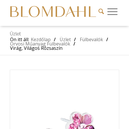
Üzlet
Ön itt áll:
Kezdőlap
/
Üzlet
/
Fülbevalók
/
Orvosi Műanyag Fülbevalók
/
Virág, Világos Rózsaszín