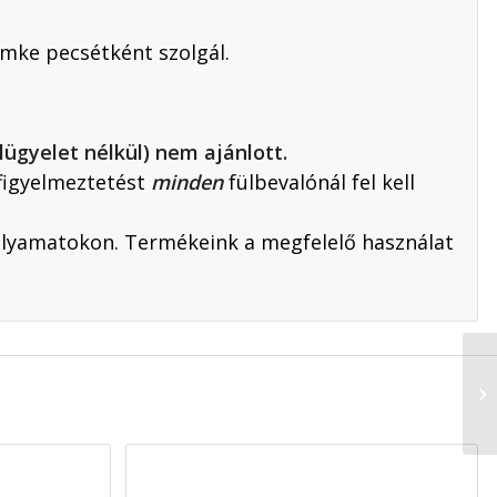
ímke pecsétként szolgál.
ügyelet nélkül) nem ajánlott.
 figyelmeztetést
minden
fülbevalónál fel kell
olyamatokon. Termékeink a megfelelő használat