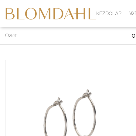
KEZDŐLAP
W
Ön
Üzlet