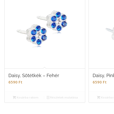
Daisy, Sötétkék – Fehér
Daisy, Pin
6590
Ft
6590
Ft
Kosárba rakom
Részletek mutatása
Kosárba 