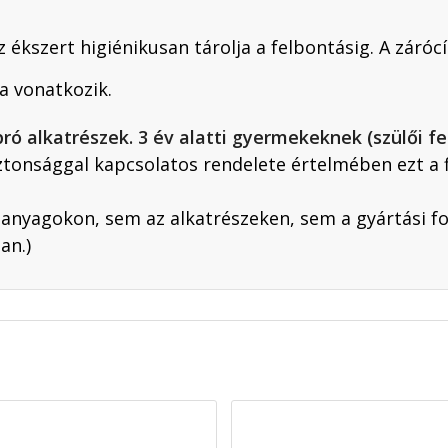
 ékszert higiénikusan tárolja a felbontásig. A záróc
a vonatkozik.
lkatrészek. 3 év alatti gyermekeknek (szülői fel
ztonsággal kapcsolatos rendelete értelmében ezt a
nyagokon, sem az alkatrészeken, sem a gyártási f
an.)