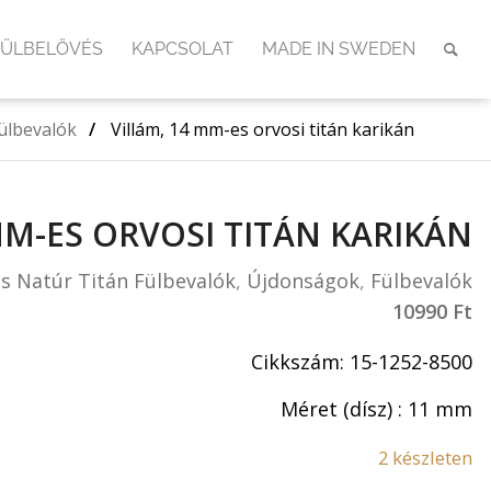
FÜLBELÖVÉS
KAPCSOLAT
MADE IN SWEDEN
Fülbevalók
/
Villám, 14 mm-es orvosi titán karikán
MM-ES ORVOSI TITÁN KARIKÁN
és Natúr Titán Fülbevalók
,
Újdonságok
,
Fülbevalók
10990
Ft
Cikkszám: 15-1252-8500
Méret (dísz) : 11 mm
2 készleten