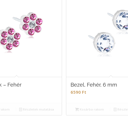
k – Fehér
Bezel, Fehér, 6 mm
6590
Ft
rakom
Részletek mutatása
Kosárba rakom
Részle