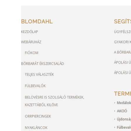
BLOMDAHL
SEGÍ
KEZDŐLAP
ÜGYFÉLSZ
WEBÁRUHÁZ
GYAKORI K
A BŐRBAR
FIÓKOM
ÁPOLÁSI 
BŐRBARÁT ÉKSZERCSALÁD
ÁPOLÁSI 
TELJES VÁLASZTÉK
FÜLBEVALÓK
TERM
BELÖVÉSRE IS SZOLGÁLÓ TERMÉKEK,
Medálok
KAZETTÁBÓL KILŐVE
AKCIÓ
ORRPIERCINGEK
Újdons
Fülbeva
NYAKLÁNCOK