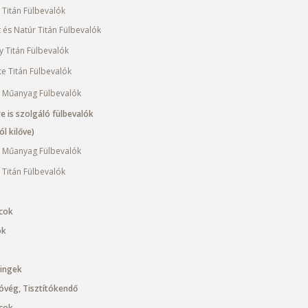
 Titán Fülbevalók
t és Natúr Titán Fülbevalók
y Titán Fülbevalók
te Titán Fülbevalók
 Műanyag Fülbevalók
e is szolgáló fülbevalók
l kilőve)
 Műanyag Fülbevalók
 Titán Fülbevalók
cok
ok
cingek
óvég, Tisztítókendő
cok