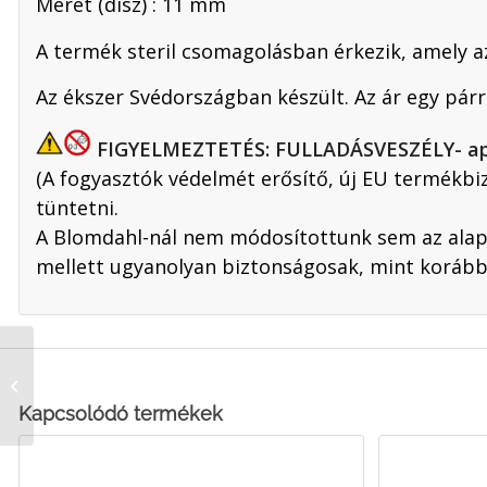
Méret (dísz) : 11 mm
A termék steril csomagolásban érkezik, amely az
Az ékszer Svédországban készült. Az ár egy párr
FIGYELMEZTETÉS: FULLADÁSVESZÉLY- apró a
(A fogyasztók védelmét erősítő, új EU termékbi
tüntetni.
A Blomdahl-nál nem módosítottunk sem az alapa
mellett ugyanolyan biztonságosak, mint korább
Fehér kör, Orvosi
Műanyag, 5 mm, 1 db
Kapcsolódó termékek