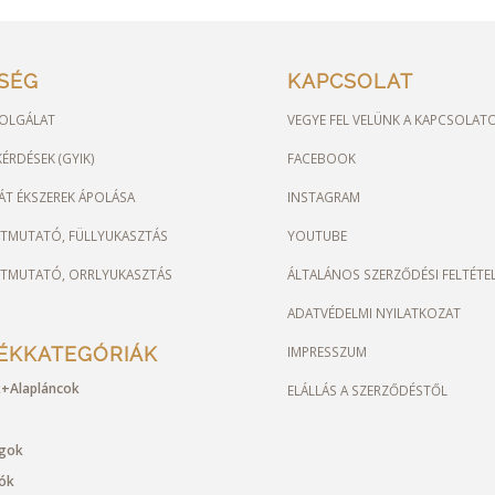
TSÉG
KAPCSOLAT
OLGÁLAT
VEGYE FEL VELÜNK A KAPCSOLAT
ÉRDÉSEK (GYIK)
FACEBOOK
ÁT ÉKSZEREK ÁPOLÁSA
INSTAGRAM
ÚTMUTATÓ, FÜLLYUKASZTÁS
YOUTUBE
ÚTMUTATÓ, ORRLYUKASZTÁS
ÁLTALÁNOS SZERZŐDÉSI FELTÉTE
ADATVÉDELMI NYILATKOZAT
ÉKKATEGÓRIÁK
IMPRESSZUM
+Alapláncok
ELÁLLÁS A SZERZŐDÉSTŐL
ágok
lók