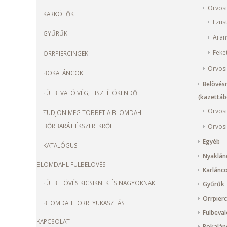
Orvosi
KARKÖTŐK
Ezüs
GYŰRŰK
Aran
Feke
ORRPIERCINGEK
Orvosi
BOKALÁNCOK
Belövésr
FÜLBEVALÓ VÉG, TISZTÍTÓKENDŐ
(kazettábó
Orvosi
TUDJON MEG TÖBBET A BLOMDAHL
BŐRBARÁT ÉKSZEREKRŐL
Orvosi
Egyéb
KATALÓGUS
Nyaklán
BLOMDAHL FÜLBELÖVÉS
Karlánc
FÜLBELÖVÉS KICSIKNEK ÉS NAGYOKNAK
Gyűrűk
Orrpier
BLOMDAHL ORRLYUKASZTÁS
Fülbeval
KAPCSOLAT
Bokalán