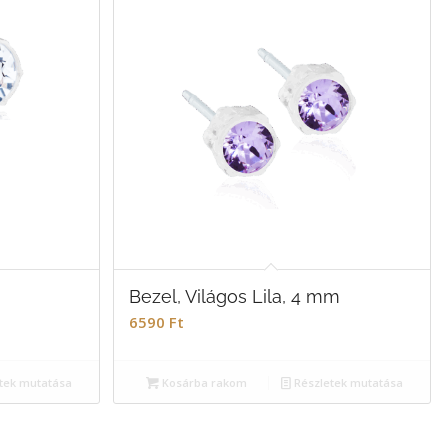
Bezel, Világos Lila, 4 mm
6590
Ft
tek mutatása
Kosárba rakom
Részletek mutatása