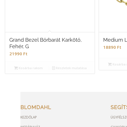
Grand Bezel Bőrbarát Karkötő,
Medium Li
Fehér, G
18890
Ft
21990
Ft
Kosárba 
Kosárba rakom
Részletek mutatása
BLOMDAHL
SEGÍ
KEZDŐLAP
ÜGYFÉLSZ
WEBÁRUHÁZ
GYAKORI K