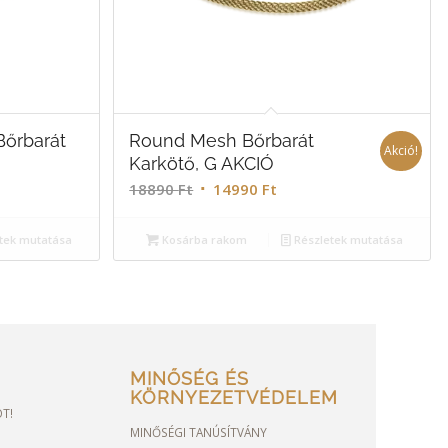
őrbarát
Round Mesh Bőrbarát
Akció!
Karkötő, G AKCIÓ
18890
Ft
14990
Ft
tek mutatása
Kosárba rakom
Részletek mutatása
MINŐSÉG ÉS
KÖRNYEZETVÉDELEM
OT!
MINŐSÉGI TANÚSÍTVÁNY