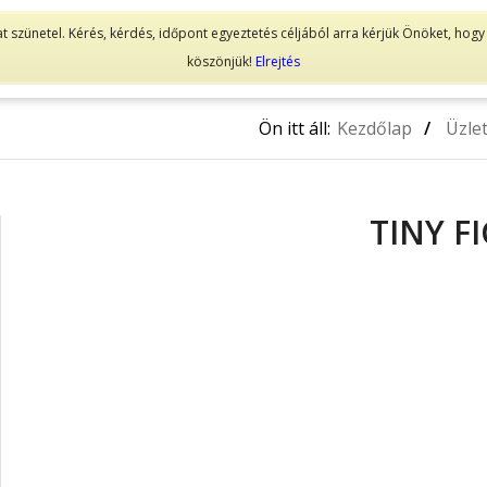
at szünetel. Kérés, kérdés, időpont egyeztetés céljából arra kérjük Önöket, ho
EBÁRUHÁZ
BŐRBARÁT ÉKSZERCSALÁD
BLOMDAHL 
köszönjük!
Elrejtés
Ön itt áll:
Kezdőlap
/
Üzle
TINY F