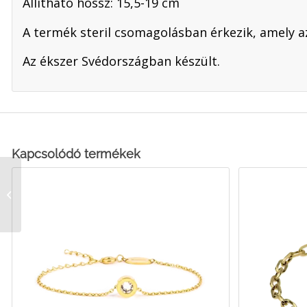
Állítható hossz: 15,5-19 cm
A termék steril csomagolásban érkezik, amely az
Az ékszer Svédországban készült.
Kapcsolódó termékek
Grand Ball Bőrbarát
Karkötő, G