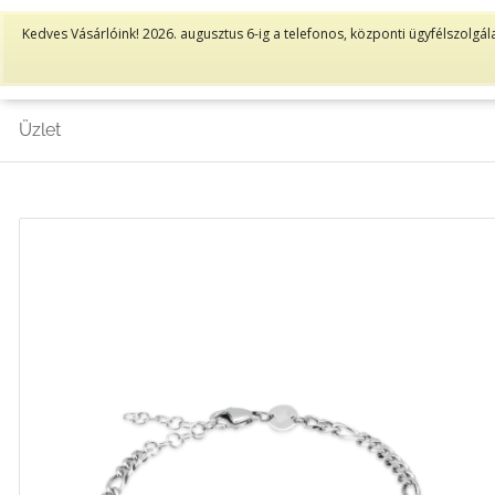
Kedves Vásárlóink! 2026. augusztus 6-ig a telefonos, központi ügyfélszolgál
KEZDŐLAP
W
Üzlet