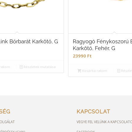
nk Bőrbarát Karkötő, G
Ragyogó Fénykoszorú B
Karkötő, Fehér, G
23990
Ft
rakom
Részletek mutatása
Kosárba rakom
Részle
TSÉG
KAPCSOLAT
OLGÁLAT
VEGYE FEL VELÜNK A KAPCSOLAT
ÉRDÉSEK (GYIK)
FACEBOOK