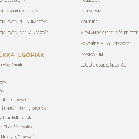
ÁT ÉKSZEREK ÁPOLÁSA
INSTAGRAM
ÚTMUTATÓ, FÜLLYUKASZTÁS
YOUTUBE
ÚTMUTATÓ, ORRLYUKASZTÁS
ÁLTALÁNOS SZERZŐDÉSI FELTÉTE
ADATVÉDELMI NYILATKOZAT
ÉKKATEGÓRIÁK
IMPRESSZUM
+Alapláncok
ELÁLLÁS A SZERZŐDÉSTŐL
ágok
lók
 Titán Fülbevalók
t és Natúr Titán Fülbevalók
y Titán Fülbevalók
te Titán Fülbevalók
 Műanyag Fülbevalók