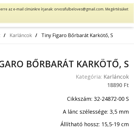
gy erre az e-mail címünkre írjanak: orvosifulbeloves@gmail.com. Megértésüket
FÜLBELÖVÉS
KAPCSOLAT
MADE IN SWEDEN
t
/
Karláncok
/
Tiny Figaro Bőrbarát Karkötő, S
IGARO BŐRBARÁT KARKÖTŐ, S
Kategória:
Karláncok
18890
Ft
Cikkszám: 32-24872-00 S
A lánc szélessége: 3,5 mm
Állítható hossz: 15,5-19 cm