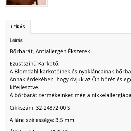
LEÍRÁS
Leírás
Bőrbarát, Antiallergén Ékszerek
Ezüstszínű Karkötő.
A Blomdahl karkötőinek és nyakláncainak bőrbar
Annak érdekében, hogy óvjuk az Ön bőrét és eg
kifejlesztve.
A bőrbarát termékeinket még a nikkelallergiában
Cikkszám: 32-24872-00 S
A lánc szélessége: 3,5 mm