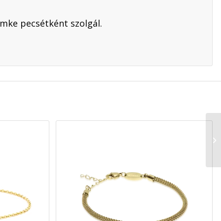
ímke pecsétként szolgál.