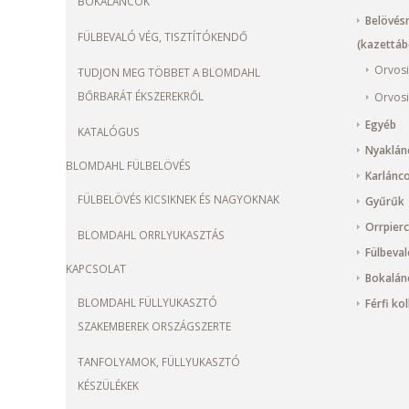
BOKALÁNCOK
Belövésr
FÜLBEVALÓ VÉG, TISZTÍTÓKENDŐ
(kazettábó
Orvosi
TUDJON MEG TÖBBET A BLOMDAHL
BŐRBARÁT ÉKSZEREKRŐL
Orvosi
Egyéb
KATALÓGUS
Nyaklán
BLOMDAHL FÜLBELÖVÉS
Karlánc
FÜLBELÖVÉS KICSIKNEK ÉS NAGYOKNAK
Gyűrűk
Orrpier
BLOMDAHL ORRLYUKASZTÁS
Fülbeval
KAPCSOLAT
Bokalán
BLOMDAHL FÜLLYUKASZTÓ
Férfi ko
SZAKEMBEREK ORSZÁGSZERTE
TANFOLYAMOK, FÜLLYUKASZTÓ
KÉSZÜLÉKEK