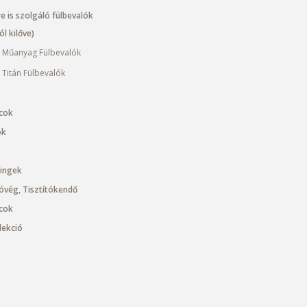
e is szolgáló fülbevalók
l kilőve)
 Műanyag Fülbevalók
 Titán Fülbevalók
cok
ok
cingek
óvég, Tisztítókendő
cok
llekció