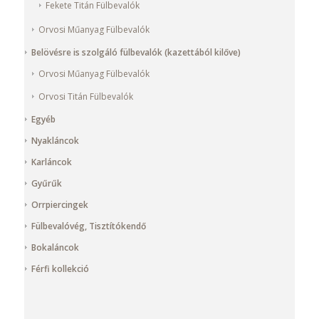
Fekete Titán Fülbevalók
Orvosi Műanyag Fülbevalók
Belövésre is szolgáló fülbevalók (kazettából kilőve)
Orvosi Műanyag Fülbevalók
Orvosi Titán Fülbevalók
Egyéb
Nyakláncok
Karláncok
Gyűrűk
Orrpiercingek
Fülbevalóvég, Tisztítókendő
Bokaláncok
Férfi kollekció