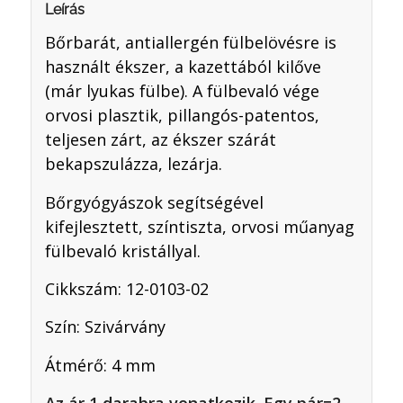
Leírás
Bőrbarát, antiallergén fülbelövésre is
használt ékszer, a kazettából kilőve
(már lyukas fülbe). A fülbevaló vége
orvosi plasztik, pillangós-patentos,
teljesen zárt, az ékszer szárát
bekapszulázza, lezárja.
Bőrgyógyászok segítségével
kifejlesztett, színtiszta, orvosi műanyag
fülbevaló kristállyal.
Cikkszám: 12-0103-02
Szín: Szivárvány
Átmérő: 4 mm
Az ár 1 darabra vonatkozik. Egy pár=2