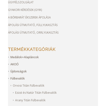
ÜGYFÉLSZOLGÁLAT
GYAKORI KÉRDÉSEK (GYIK)
A BŐRBARÁT ÉKSZEREK ÁPOLÁSA
ÁPOLÁSI ÚTMUTATÓ, FÜLLYUKASZTÁS
ÁPOLÁSI ÚTMUTATÓ, ORRLYUKASZTÁS
TERMÉKKATEGÓRIÁK
Medálok+Alapláncok
AKCIÓ
Újdonságok
Fülbevalók
Orvosi Titán Fülbevalók
Ezüst és Natúr Titán Fülbevalók
Arany Titán Fülbevalók