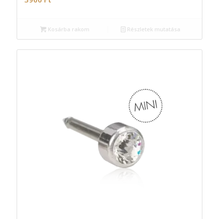
Kosárba rakom
Részletek mutatása