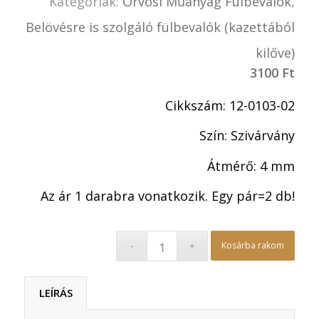
Kategóriák:
Orvosi Műanyag Fülbevalók
,
Belövésre is szolgáló fülbevalók (kazettából
kilőve)
3100
Ft
Cikkszám: 12-0103-02
Szín: Szivárvány
Átmérő: 4 mm
Az ár 1 darabra vonatkozik. Egy pár=2 db!
Kosárba rakom
LEÍRÁS