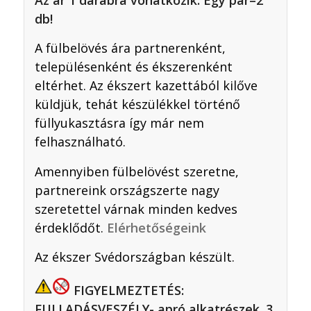
db!
A fülbelövés ára partnerenként,
településenként és ékszerenként
eltérhet. Az ékszert kazettából kilőve
küldjük, tehát készülékkel történő
füllyukasztásra így már nem
felhasználható.
Amennyiben fülbelövést szeretne,
partnereink országszerte nagy
szeretettel várnak minden kedves
érdeklődőt.
Elérhetőségeink
Az ékszer Svédországban készült.
FIGYELMEZTETÉS:
FULLADÁSVESZÉLY- apró alkatrészek. 3