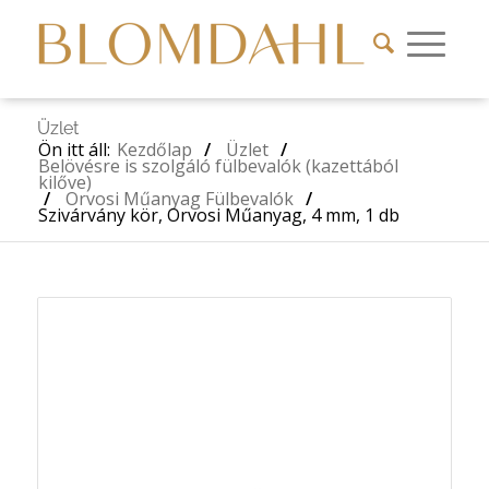
Üzlet
Ön itt áll:
Kezdőlap
/
Üzlet
/
Belövésre is szolgáló fülbevalók (kazettából
kilőve)
/
Orvosi Műanyag Fülbevalók
/
Szivárvány kör, Orvosi Műanyag, 4 mm, 1 db