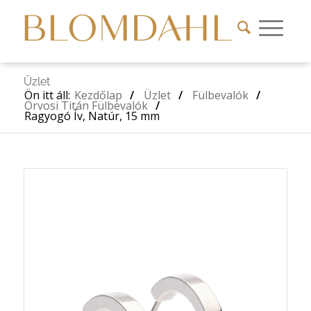
Üzlet
Ön itt áll:
Kezdőlap
/
Üzlet
/
Fülbevalók
/
Orvosi Titán Fülbevalók
/
Ragyogó Ív, Natúr, 15 mm