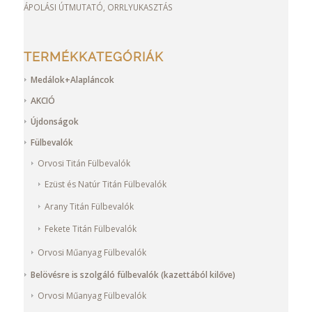
ÁPOLÁSI ÚTMUTATÓ, ORRLYUKASZTÁS
TERMÉKKATEGÓRIÁK
Medálok+Alapláncok
AKCIÓ
Újdonságok
Fülbevalók
Orvosi Titán Fülbevalók
Ezüst és Natúr Titán Fülbevalók
Arany Titán Fülbevalók
Fekete Titán Fülbevalók
Orvosi Műanyag Fülbevalók
Belövésre is szolgáló fülbevalók (kazettából kilőve)
Orvosi Műanyag Fülbevalók