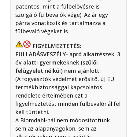
patentos, mint a fülbelövésre is
szolgáló fülbevalók vége). Az ár egy
párra vonatkozik és tartalmazza a
fülbevaló végeket is.
FIGYELMEZTETÉS:
FULLADÁSVESZÉLY- apró alkatrészek. 3
év alatti gyermekeknek (szülői
felügyelet nélkül) nem ajánlott.
(A fogyasztók védelmét erősítő, új EU
termékbiztonsággal kapcsolatos
rendelete értelmében ezt a
figyelmeztetést
minden
fülbevalónál fel
kell tüntetni.
A Blomdahl-nál nem módosítottunk
sem az alapanyagokon, sem az
alkatrészeken, sem a gyártási