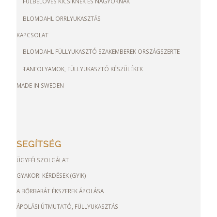
FÜLBELÖVÉS KICSIKNEK ÉS NAGYOKNAK
BLOMDAHL ORRLYUKASZTÁS
KAPCSOLAT
BLOMDAHL FÜLLYUKASZTÓ SZAKEMBEREK ORSZÁGSZERTE
TANFOLYAMOK, FÜLLYUKASZTÓ KÉSZÜLÉKEK
MADE IN SWEDEN
SEGÍTSÉG
ÜGYFÉLSZOLGÁLAT
GYAKORI KÉRDÉSEK (GYIK)
A BŐRBARÁT ÉKSZEREK ÁPOLÁSA
ÁPOLÁSI ÚTMUTATÓ, FÜLLYUKASZTÁS