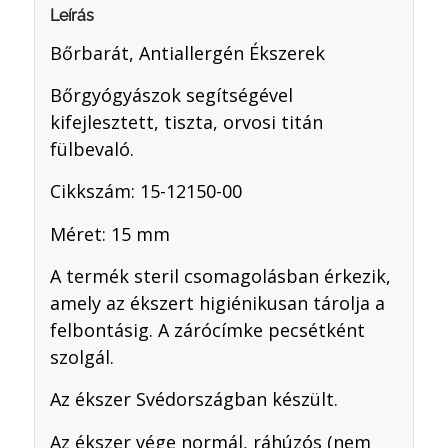
Leírás
Bőrbarát, Antiallergén Ékszerek
Bőrgyógyászok segítségével
kifejlesztett, tiszta, orvosi titán
fülbevaló.
Cikkszám: 15-12150-00
Méret: 15 mm
A termék steril csomagolásban érkezik,
amely az ékszert higiénikusan tárolja a
felbontásig. A zárócímke pecsétként
szolgál.
Az ékszer Svédországban készült.
Az ékszer vége normál, ráhúzós (nem