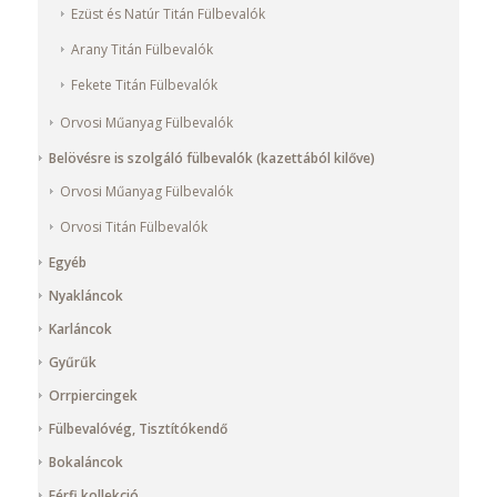
Ezüst és Natúr Titán Fülbevalók
Arany Titán Fülbevalók
Fekete Titán Fülbevalók
Orvosi Műanyag Fülbevalók
Belövésre is szolgáló fülbevalók (kazettából kilőve)
Orvosi Műanyag Fülbevalók
Orvosi Titán Fülbevalók
Egyéb
Nyakláncok
Karláncok
Gyűrűk
Orrpiercingek
Fülbevalóvég, Tisztítókendő
Bokaláncok
Férfi kollekció