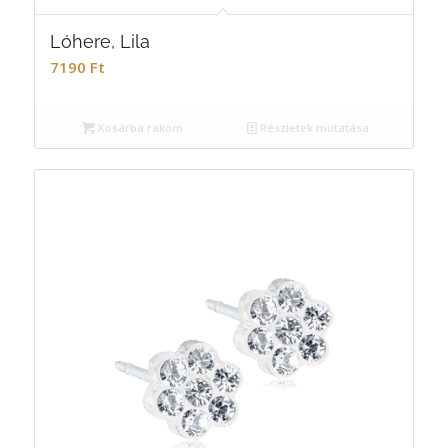
Lóhere, Lila
7190
Ft
Kosárba rakom
Részletek mutatása