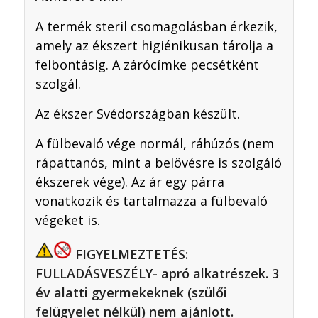
A termék steril csomagolásban érkezik,
amely az ékszert higiénikusan tárolja a
felbontásig. A zárócímke pecsétként
szolgál.
Az ékszer Svédországban készült.
A fülbevaló vége normál, ráhúzós (nem
rápattanós, mint a belövésre is szolgáló
ékszerek vége). Az ár egy párra
vonatkozik és tartalmazza a fülbevaló
végeket is.
FIGYELMEZTETÉS:
FULLADÁSVESZÉLY- apró alkatrészek. 3
év alatti gyermekeknek (szülői
felügyelet nélkül) nem ajánlott.