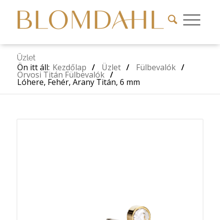
Üzlet
Ön itt áll:
Kezdőlap
/
Üzlet
/
Fülbevalók
/
Orvosi Titán Fülbevalók
/
Lóhere, Fehér, Arany Titán, 6 mm