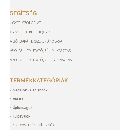
SEGÍTSÉG
ÜGYFÉLSZOLGÁLAT
GYAKORI KÉRDÉSEK (GYIK)
A BŐRBARÁT ÉKSZEREK ÁPOLÁSA
ÁPOLÁSI ÚTMUTATÓ, FÜLLYUKASZTÁS
ÁPOLÁSI ÚTMUTATÓ, ORRLYUKASZTÁS
TERMÉKKATEGÓRIÁK
Medálok+Alapláncok
AKCIÓ
Újdonságok
Fülbevalók
Orvosi Titán Fülbevalók