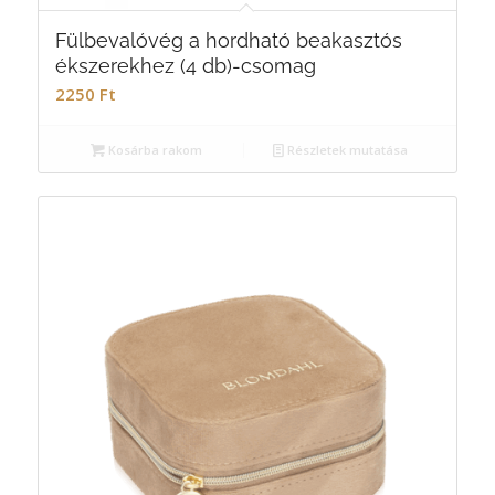
Fülbevalóvég a hordható beakasztós
ékszerekhez (4 db)-csomag
2250
Ft
Kosárba rakom
Részletek mutatása