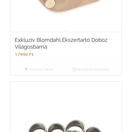
Exkluzív Blomdahl Ékszertartó Doboz
Világosbarna
17990
Ft
Kosárba rakom
Részletek mutatása