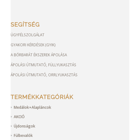
SEGÍTSÉG
ÜGYFÉLSZOLGÁLAT
GYAKORI KÉRDÉSEK (GYIK)
A BŐRBARÁT ÉKSZEREK ÁPOLÁSA
ÁPOLÁSI ÚTMUTATÓ, FÜLLYUKASZTÁS
ÁPOLÁSI ÚTMUTATÓ, ORRLYUKASZTÁS
TERMÉKKATEGÓRIÁK
Medálok+Alapláncok
AKCIÓ
Újdonságok
Fülbevalók