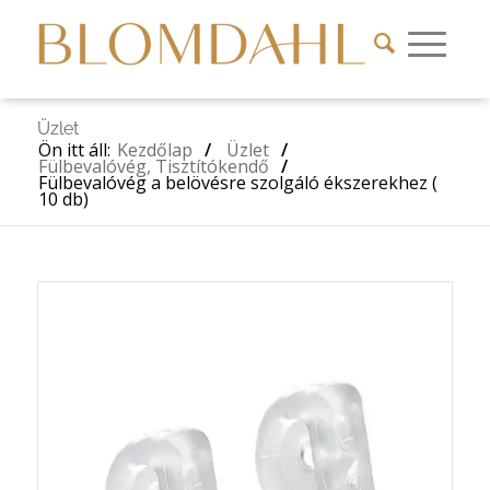
Üzlet
Ön itt áll:
Kezdőlap
/
Üzlet
/
Fülbevalóvég, Tisztítókendő
/
Fülbevalóvég a belövésre szolgáló ékszerekhez (
10 db)