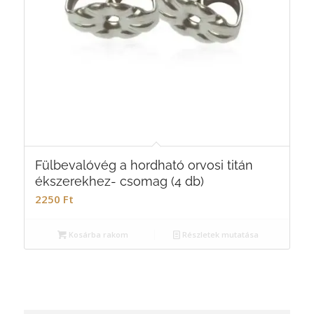
Fülbevalóvég a hordható orvosi titán
ékszerekhez- csomag (4 db)
2250
Ft
Kosárba rakom
Részletek mutatása