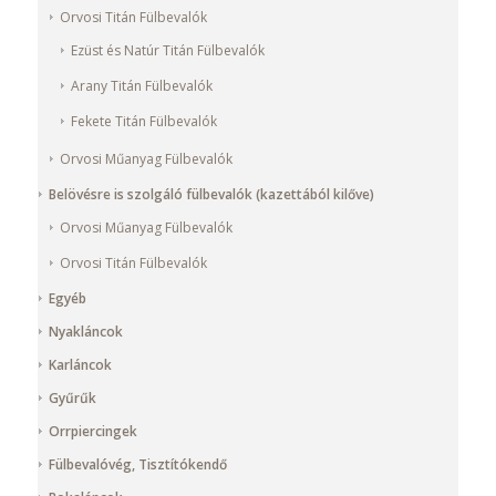
Orvosi Titán Fülbevalók
Ezüst és Natúr Titán Fülbevalók
Arany Titán Fülbevalók
Fekete Titán Fülbevalók
Orvosi Műanyag Fülbevalók
Belövésre is szolgáló fülbevalók (kazettából kilőve)
Orvosi Műanyag Fülbevalók
Orvosi Titán Fülbevalók
Egyéb
Nyakláncok
Karláncok
Gyűrűk
Orrpiercingek
Fülbevalóvég, Tisztítókendő