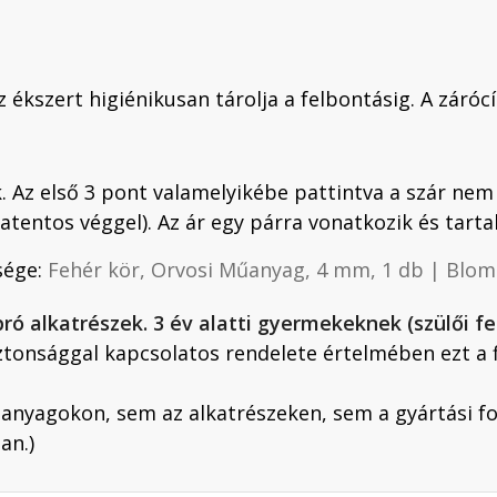
 ékszert higiénikusan tárolja a felbontásig. A záróc
 Az első 3 pont valamelyikébe pattintva a szár nem n
tentos véggel). Az ár egy párra vonatkozik és tarta
sége:
Fehér kör, Orvosi Műanyag, 4 mm, 1 db | Blom
lkatrészek. 3 év alatti gyermekeknek (szülői fel
ztonsággal kapcsolatos rendelete értelmében ezt a
nyagokon, sem az alkatrészeken, sem a gyártási f
an.)