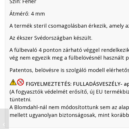
Szín: Fehér
Átmérő: 4 mm
A termék steril csomagolásban érkezik, amely az
Az ékszer Svédországban készült.
A fülbevaló 4 ponton zárható véggel rendelkezik.
vég nem egyezik meg a fülbelövésnél használt pa
Patentos, belövésre is szolgáló modell elérhető
FIGYELMEZTETÉS: FULLADÁSVESZÉLY- apró a
(A fogyasztók védelmét erősítő, új EU termékbi
tüntetni.
A Blomdahl-nál nem módosítottunk sem az alapa
mellett ugyanolyan biztonságosak, mint korább
Daisy, Világoslila –
Fehér