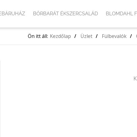
EBÁRUHÁZ
BŐRBARÁT ÉKSZERCSALÁD
BLOMDAHL 
Ön itt áll:
Kezdőlap
/
Üzlet
/
Fülbevalók
/
K