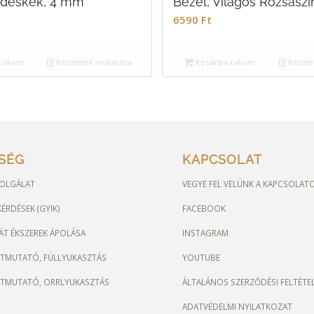
ldeskék, 4 mm
Bezel, Világos Rózsasz
6590
Ft
rakom
Részletek mutatása
Kosárba rakom
Részle
TSÉG
KAPCSOLAT
OLGÁLAT
VEGYE FEL VELÜNK A KAPCSOLAT
ÉRDÉSEK (GYIK)
FACEBOOK
ÁT ÉKSZEREK ÁPOLÁSA
INSTAGRAM
ÚTMUTATÓ, FÜLLYUKASZTÁS
YOUTUBE
ÚTMUTATÓ, ORRLYUKASZTÁS
ÁLTALÁNOS SZERZŐDÉSI FELTÉTE
ADATVÉDELMI NYILATKOZAT