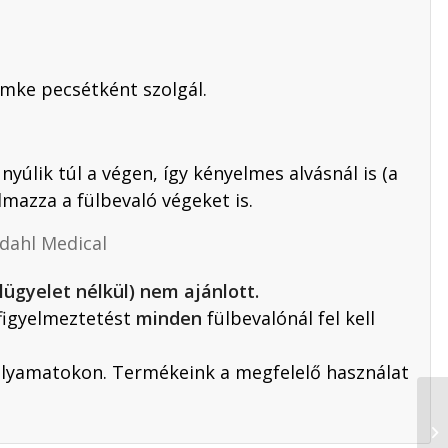
ímke pecsétként szolgál.
yúlik túl a végen, így kényelmes alvásnál is (a
lmazza a fülbevaló végeket is.
dahl Medical
ügyelet nélkül) nem ajánlott.
 figyelmeztetést
minden
fülbevalónál fel kell
olyamatokon. Termékeink a megfelelő használat