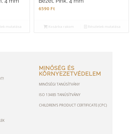
ín, 4 mm
Bezel, Pink, 4 mm
6590
Ft
tek mutatása
Kosárba rakom
Részletek mutatása
MINŐSÉG ÉS
KÖRNYEZETVÉDELEM
OT!
MINŐSÉGI TANÚSÍTVÁNY
ISO 13485 TANÚSÍTVÁNY
CHILDREN’S PRODUCT CERTIFICATE (CPC)
LEK