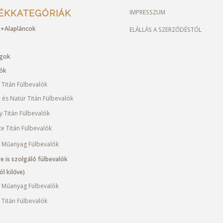
ÉKKATEGÓRIÁK
IMPRESSZUM
+Alapláncok
ELÁLLÁS A SZERZŐDÉSTŐL
ágok
lók
 Titán Fülbevalók
t és Natúr Titán Fülbevalók
y Titán Fülbevalók
te Titán Fülbevalók
 Műanyag Fülbevalók
e is szolgáló fülbevalók
l kilőve)
 Műanyag Fülbevalók
 Titán Fülbevalók