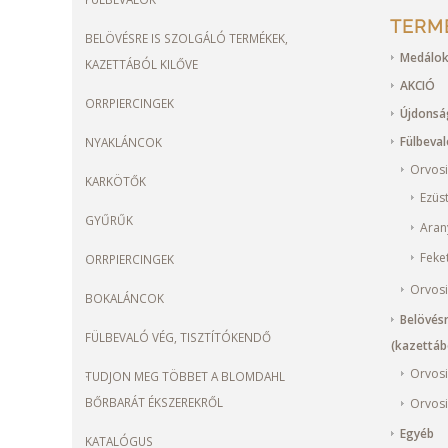
TERM
BELÖVÉSRE IS SZOLGÁLÓ TERMÉKEK,
Medálok
KAZETTÁBÓL KILŐVE
AKCIÓ
ORRPIERCINGEK
Újdons
Fülbeva
NYAKLÁNCOK
Orvosi
KARKÖTŐK
Ezüs
GYŰRŰK
Aran
Feke
ORRPIERCINGEK
Orvosi
BOKALÁNCOK
Belövésr
FÜLBEVALÓ VÉG, TISZTÍTÓKENDŐ
(kazettábó
Orvosi
TUDJON MEG TÖBBET A BLOMDAHL
BŐRBARÁT ÉKSZEREKRŐL
Orvosi
Egyéb
KATALÓGUS