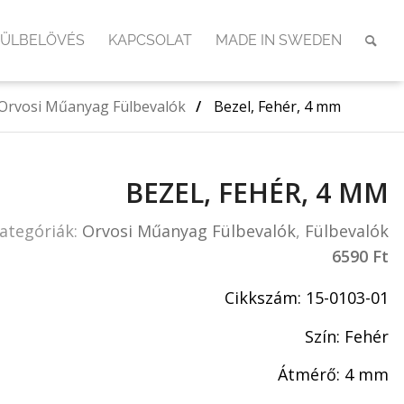
FÜLBELÖVÉS
KAPCSOLAT
MADE IN SWEDEN
Orvosi Műanyag Fülbevalók
/
Bezel, Fehér, 4 mm
BEZEL, FEHÉR, 4 MM
ategóriák:
Orvosi Műanyag Fülbevalók
,
Fülbevalók
6590
Ft
Cikkszám: 15-0103-01
Szín: Fehér
Átmérő: 4 mm