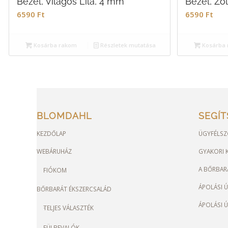
Bezel, Világos Lila, 4 mm
Bezel, Zö
6590
Ft
6590
Ft
Kosárba rakom
Részletek mutatása
Kosárba 
BLOMDAHL
SEGÍ
KEZDŐLAP
ÜGYFÉLSZ
WEBÁRUHÁZ
GYAKORI K
A BŐRBAR
FIÓKOM
ÁPOLÁSI 
BŐRBARÁT ÉKSZERCSALÁD
ÁPOLÁSI 
TELJES VÁLASZTÉK
FÜLBEVALÓK