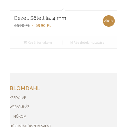
Bezel, Sötétlila, 4 mm
Akció!
6590
Ft
5990
Ft
Kosárba rakom
Részletek mutatása
BLOMDAHL
KEZDŐLAP
WEBÁRUHÁZ
FIÓKOM
BŐRBARÁT ÉKSZERCSALÁD