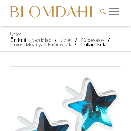
Üzlet
Ön itt áll:
Kezdőlap
/
Üzlet
/
Fülbevalók
/
Orvosi Műanyag Fülbevalók
/
Csillag, Kék