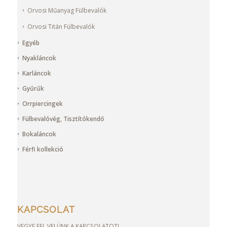
Orvosi Műanyag Fülbevalók
Orvosi Titán Fülbevalók
Egyéb
Nyakláncok
Karláncok
Gyűrűk
Orrpiercingek
Fülbevalóvég, Tisztítókendő
Bokaláncok
Férfi kollekció
KAPCSOLAT
VEGYE FEL VELÜNK A KAPCSOLATOT!