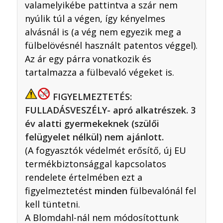
valamelyikébe pattintva a szár nem
nyúlik túl a végen, így kényelmes
alvásnál is (a vég nem egyezik meg a
fülbelövésnél használt patentos véggel).
Az ár egy párra vonatkozik és
tartalmazza a fülbevaló végeket is.
FIGYELMEZTETÉS:
FULLADÁSVESZÉLY- apró alkatrészek. 3
év alatti gyermekeknek (szülői
felügyelet nélkül) nem ajánlott.
(A fogyasztók védelmét erősítő, új EU
termékbiztonsággal kapcsolatos
rendelete értelmében ezt a
figyelmeztetést
minden
fülbevalónál fel
kell tüntetni.
A Blomdahl-nál nem módosítottunk