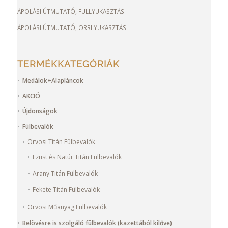
ÁPOLÁSI ÚTMUTATÓ, FÜLLYUKASZTÁS
ÁPOLÁSI ÚTMUTATÓ, ORRLYUKASZTÁS
TERMÉKKATEGÓRIÁK
Medálok+Alapláncok
AKCIÓ
Újdonságok
Fülbevalók
Orvosi Titán Fülbevalók
Ezüst és Natúr Titán Fülbevalók
Arany Titán Fülbevalók
Fekete Titán Fülbevalók
Orvosi Műanyag Fülbevalók
Belövésre is szolgáló fülbevalók (kazettából kilőve)