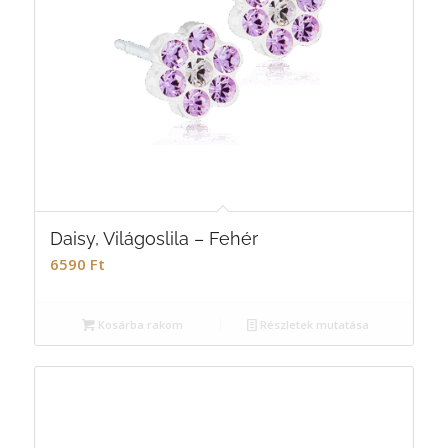
Daisy, Világoslila – Fehér
6590
Ft
Kosárba rakom
Részletek mutatása