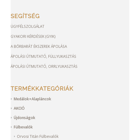
SEGÍTSÉG
ÜGYFÉLSZOLGÁLAT
GYAKORI KÉRDÉSEK (GYIK)
A BŐRBARÁT ÉKSZEREK ÁPOLÁSA
ÁPOLÁSI ÚTMUTATÓ, FÜLLYUKASZTÁS
ÁPOLÁSI ÚTMUTATÓ, ORRLYUKASZTÁS
TERMÉKKATEGÓRIÁK
Medálok+Alapláncok
AKCIÓ
Újdonságok
Fülbevalók
Orvosi Titán Fülbevalók