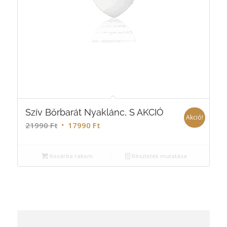
Szív Bőrbarát Nyaklánc, S AKCIÓ
Akció!
21990
Ft
17990
Ft
Kosárba rakom
Részletek mutatása