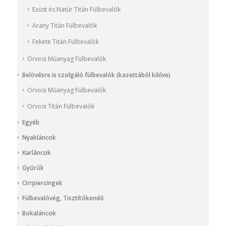
Ezüst és Natúr Titán Fülbevalók
Arany Titán Fülbevalók
Fekete Titán Fülbevalók
Orvosi Műanyag Fülbevalók
Belövésre is szolgáló fülbevalók (kazettából kilőve)
Orvosi Műanyag Fülbevalók
Orvosi Titán Fülbevalók
Egyéb
Nyakláncok
Karláncok
Gyűrűk
Orrpiercingek
Fülbevalóvég, Tisztítókendő
Bokaláncok