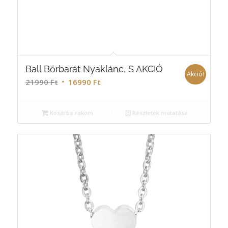
Ball Bőrbarát Nyaklánc, S AKCIÓ
Akció!
21990
Ft
16990
Ft
Kosárba rakom
Részletek mutatása