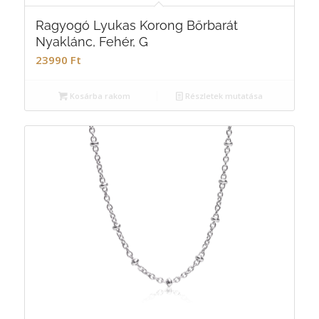
Ragyogó Lyukas Korong Bőrbarát
Nyaklánc, Fehér, G
23990
Ft
Kosárba rakom
Részletek mutatása