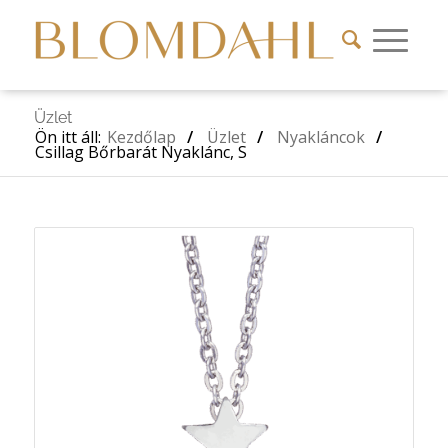
Üzlet
Ön itt áll:
Kezdőlap
/
Üzlet
/
Nyakláncok
/
Csillag Bőrbarát Nyaklánc, S