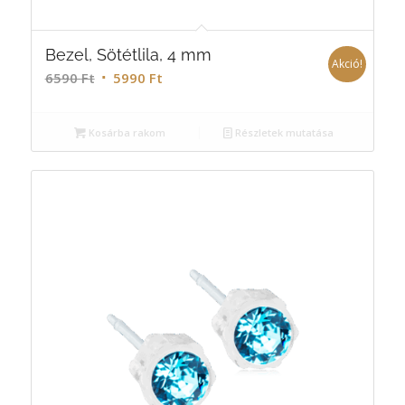
Bezel, Sötétlila, 4 mm
Akció!
6590
Ft
5990
Ft
Kosárba rakom
Részletek mutatása