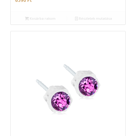
Kosárba rakom
Részletek mutatása