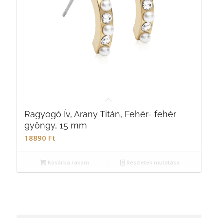
Ragyogó Ív, Arany Titán, Fehér- fehér
gyöngy, 15 mm
18890
Ft
Kosárba rakom
Részletek mutatása