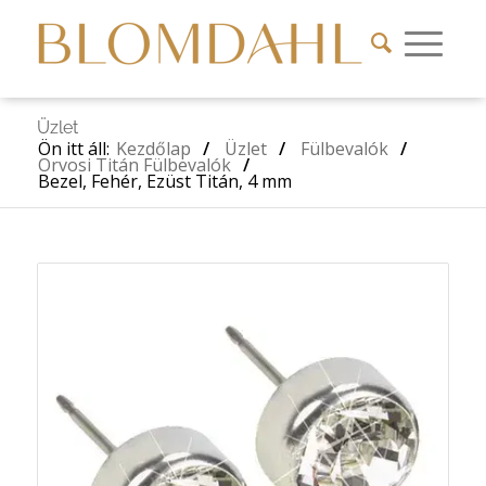
Üzlet
Ön itt áll:
Kezdőlap
/
Üzlet
/
Fülbevalók
/
Orvosi Titán Fülbevalók
/
Bezel, Fehér, Ezüst Titán, 4 mm