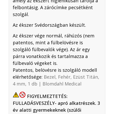
amely az ékszert higiénikusan tárolja a
felbontásig. A zárócímke pecsétként
szolgál.
Az ékszer Svédországban készült.
Az ékszer vége normál, ráhúzós (nem
patentos, mint a fülbelövésre is
szolgáló fülbevalók vége). Az ár egy
párra vonatkozik és tartalmazza a
fülbevaló végeket is.
Patentos, belövésre is szolgáló modell
elérhetősége:
Bezel, Fehér, Ezüst Titán,
4 mm, 1 db | Blomdahl Medical
FIGYELMEZTETÉS:
FULLADÁSVESZÉLY- apró alkatrészek. 3
év alatti gyermekeknek (szülői