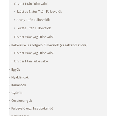
Orvosi Titán Fülbevalók
Ezüst és Natúr Titán Fülbevalók
Arany Titán Fülbevalók
Fekete Titán Fülbevalók
Orvosi Műanyag Fülbevalók
Belövésre is szolgáló fülbevalók (kazettából kilőve)
Orvosi Műanyag Fülbevalók
Orvosi Titán Fülbevalók
Egyéb
Nyakláncok
Karláncok
Gyűrűk
Orrpiercingek
Fülbevalóvég, Tisztítókendő