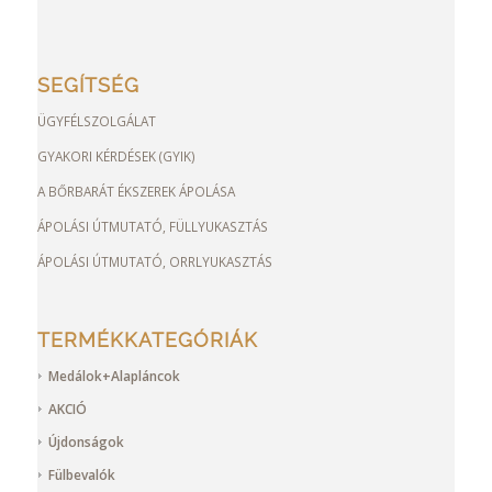
SEGÍTSÉG
ÜGYFÉLSZOLGÁLAT
GYAKORI KÉRDÉSEK (GYIK)
A BŐRBARÁT ÉKSZEREK ÁPOLÁSA
ÁPOLÁSI ÚTMUTATÓ, FÜLLYUKASZTÁS
ÁPOLÁSI ÚTMUTATÓ, ORRLYUKASZTÁS
TERMÉKKATEGÓRIÁK
Medálok+Alapláncok
AKCIÓ
Újdonságok
Fülbevalók